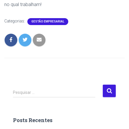
no qual trabalham!
Categorias:
GESTÃO EMPRESARIAL
P
Pesquisar …
e
s
q
u
Posts Recentes
i
s