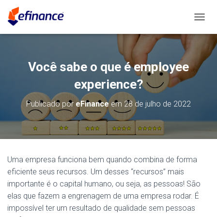
A
L
T
E
R
Você sabe o que é employee
N
A
experience?
R
N
Publicado por
eFinance
em
28 de julho de 2022
A
V
E
G
A
Ç
Uma empresa funciona bem quando combina de forma
Ã
eficiente seus recursos. Um desses “recursos” mais
O
importante é o capital humano, ou seja, as pessoas! São
elas que fazem a engrenagem de uma empresa rodar. É
impossível ter um resultado de qualidade sem pessoas